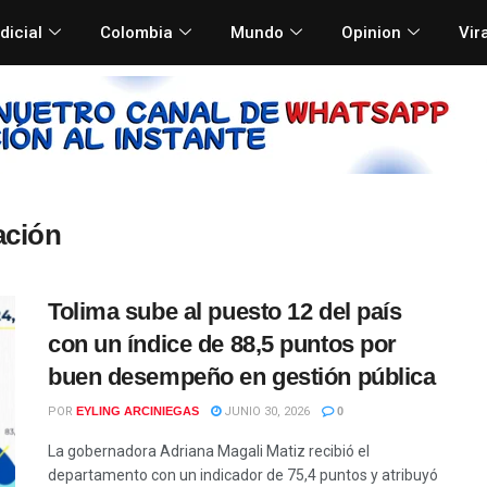
dicial
Colombia
Mundo
Opinion
Vir
ación
Tolima sube al puesto 12 del país
con un índice de 88,5 puntos por
buen desempeño en gestión pública
POR
EYLING ARCINIEGAS
JUNIO 30, 2026
0
La gobernadora Adriana Magali Matiz recibió el
departamento con un indicador de 75,4 puntos y atribuyó