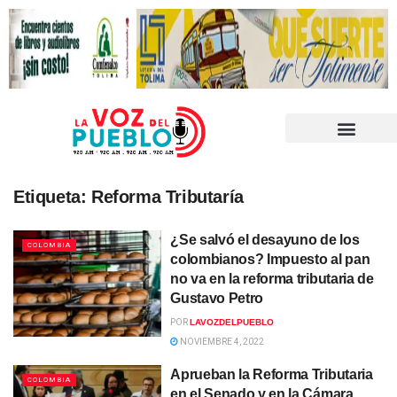
Etiqueta:
Reforma Tributaría
¿Se salvó el desayuno de los
COLOMBIA
colombianos? Impuesto al pan
no va en la reforma tributaria de
Gustavo Petro
POR
LAVOZDELPUEBLO
NOVIEMBRE 4, 2022
Aprueban la Reforma Tributaria
COLOMBIA
en el Senado y en la Cámara