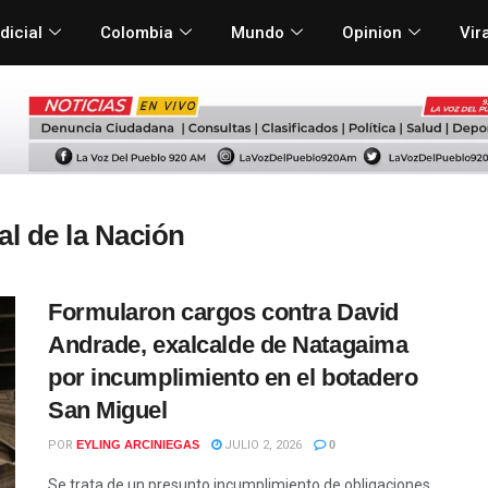
dicial
Colombia
Mundo
Opinion
Vir
l de la Nación
Formularon cargos contra David
Andrade, exalcalde de Natagaima
por incumplimiento en el botadero
San Miguel
POR
EYLING ARCINIEGAS
JULIO 2, 2026
0
Se trata de un presunto incumplimiento de obligaciones