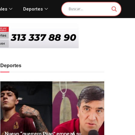
ales
Deportes
Deportes
Nuevo “guerrero Pijao” empezó su