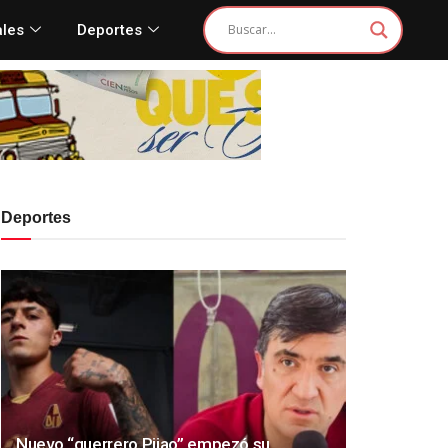
ales
Deportes
Deportes
Nuevo “guerrero Pijao” empezó su