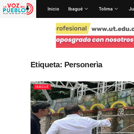
Inicio
Ibagué
Tolima
Ju
Etiqueta:
Personerìa
IBAGUÉ