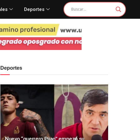
ales
Deportes
Deportes
Nuevo “guerrero Pijao” empezó su