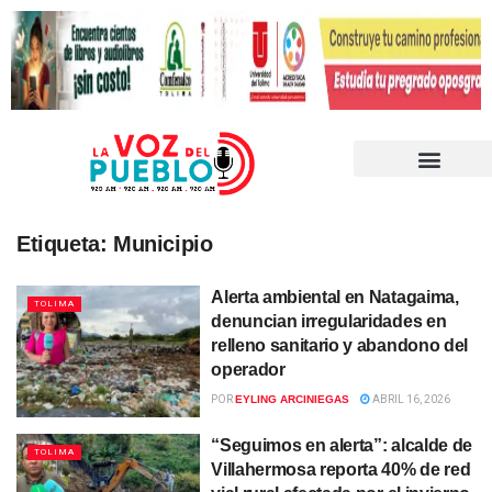
Etiqueta:
Municipio
Alerta ambiental en Natagaima,
TOLIMA
denuncian irregularidades en
relleno sanitario y abandono del
operador
POR
EYLING ARCINIEGAS
ABRIL 16, 2026
“Seguimos en alerta”: alcalde de
TOLIMA
Villahermosa reporta 40% de red