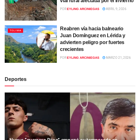
vial rural afectada por el invierno
POR
EYLING ARCINIEGAS
ABRIL 9, 2026
Reabren vía hacia balneario
TOLIMA
Juan Domínguez en Lérida y
advierten peligro por fuertes
crecientes
POR
EYLING ARCINIEGAS
MARZO 21, 2026
Deportes