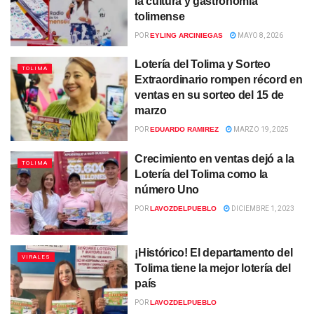
la cultura y gastronomía
tolimense
POR
EYLING ARCINIEGAS
MAYO 8, 2026
Lotería del Tolima y Sorteo
TOLIMA
Extraordinario rompen récord en
ventas en su sorteo del 15 de
marzo
POR
EDUARDO RAMIREZ
MARZO 19, 2025
Crecimiento en ventas dejó a la
TOLIMA
Lotería del Tolima como la
número Uno
POR
LAVOZDELPUEBLO
DICIEMBRE 1, 2023
¡Histórico! El departamento del
VIRALES
Tolima tiene la mejor lotería del
país
POR
LAVOZDELPUEBLO