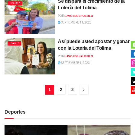
Se dispara el crecimiento de la
TOLIMA
Lotería del Tolima
POR
LAVOZDELPUEBLO
SEPTIEMBRE 11, 2023
Así puede usted apostar y ganar
IBAGUÉ
con la Lotería del Tolima
POR
LAVOZDELPUEBLO
SEPTIEMBRE 4, 2023
1
2
3
Deportes