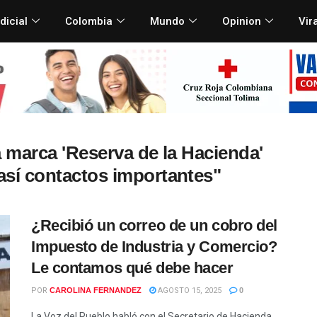
dicial
Colombia
Mundo
Opinion
Vir
a marca 'Reserva de la Hacienda'
 así contactos importantes"
¿Recibió un correo de un cobro del
Impuesto de Industria y Comercio?
Le contamos qué debe hacer
POR
CAROLINA FERNANDEZ
AGOSTO 15, 2025
0
La Voz del Pueblo habló con el Secretario de Hacienda