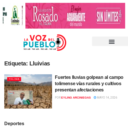
Etiqueta:
Lluivias
Fuertes lluvias golpean al campo
TOLIMA
tolimense vías rurales y cultivos
presentan afectaciones
POR
EYLING ARCINIEGAS
MAYO 14, 2026
Deportes