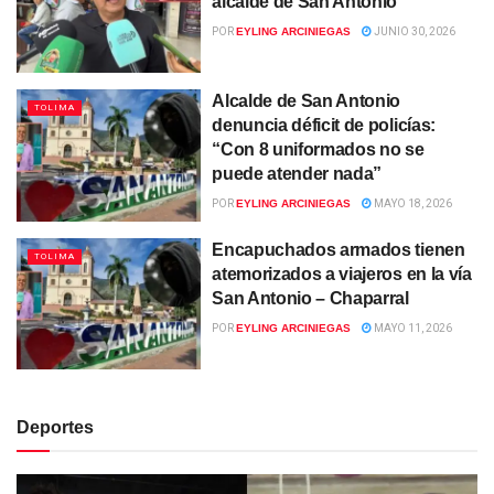
alcalde de San Antonio
POR
EYLING ARCINIEGAS
JUNIO 30, 2026
Alcalde de San Antonio
TOLIMA
denuncia déficit de policías:
“Con 8 uniformados no se
puede atender nada”
POR
EYLING ARCINIEGAS
MAYO 18, 2026
Encapuchados armados tienen
TOLIMA
atemorizados a viajeros en la vía
San Antonio – Chaparral
POR
EYLING ARCINIEGAS
MAYO 11, 2026
Deportes