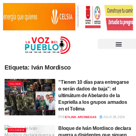
Etiqueta:
Iván Mordisco
“Tienen 10 días para entregarse
TOLIMA
o serán dados de baja”: el
ultimátum de Abelardo de la
Espriella a los grupos armados
en el Tolima
POR
EYLING ARCINIEGAS
JULIO 28, 2026
Bloque de Iván Mordisco declara
COLOMBIA
guerra a disidentes que siguen