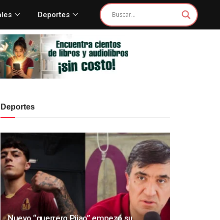
ales
Deportes
Deportes
Nuevo “guerrero Pijao” empezó su