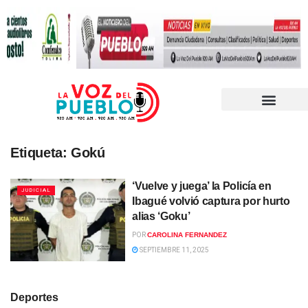
Etiqueta:
Gokú
‘Vuelve y juega’ la Policía en
JUDICIAL
Ibagué volvió captura por hurto
alias ‘Goku’
POR
CAROLINA FERNANDEZ
SEPTIEMBRE 11, 2025
Deportes