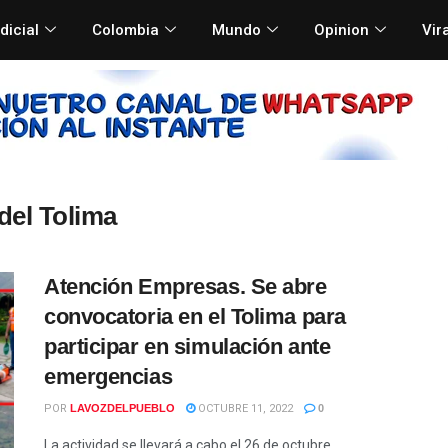
dicial
Colombia
Mundo
Opinion
Vir
del Tolima
Atención Empresas. Se abre
convocatoria en el Tolima para
participar en simulación ante
emergencias
POR
LAVOZDELPUEBLO
OCTUBRE 11, 2022
0
La actividad se llevará a cabo el 26 de octubre.