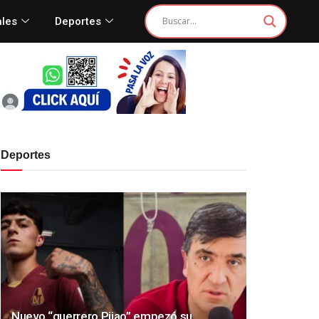
ales
Deportes
Deportes
Nuevo “guerrero Pijao” empezó su