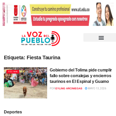
Etiqueta:
Fiesta Taurina
Gobierno del Tolima pide cumplir
TOLIMA
fallo sobre corralejas y encierros
taurinos en El Espinal y Guamo
POR
EYLING ARCINIEGAS
MAYO 13, 2026
Deportes