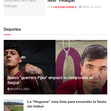
Niño” Fedegán
POR
LAVOZDELPUEBLO
ENERO 31, 2024
Deportes
Nuevo “guerrero Pijao” empezó su temporada en
Ibagué
AGOSTO 5, 2026
La “Hoguera” esta lista para encender la fiesta
del fútbol