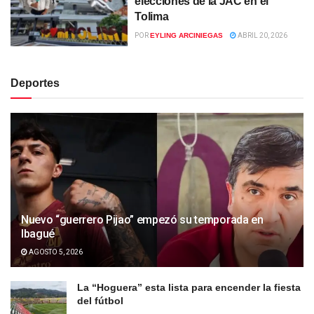
elecciones de la JAC en el
Tolima
POR
EYLING ARCINIEGAS
ABRIL 20, 2026
Deportes
Nuevo “guerrero Pijao” empezó su temporada en
Ibagué
AGOSTO 5, 2026
La “Hoguera” esta lista para encender la fiesta
del fútbol