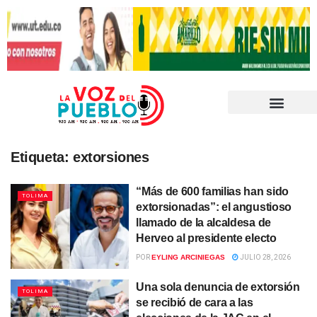
Etiqueta:
extorsiones
“Más de 600 familias han sido
TOLIMA
extorsionadas”: el angustioso
llamado de la alcaldesa de
Herveo al presidente electo
POR
EYLING ARCINIEGAS
JULIO 28, 2026
Una sola denuncia de extorsión
TOLIMA
se recibió de cara a las