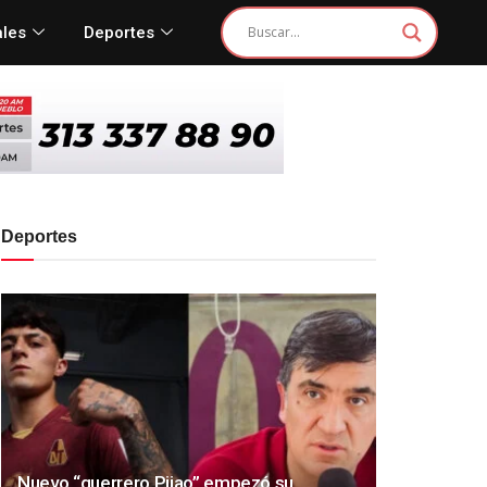
ales
Deportes
Deportes
Nuevo “guerrero Pijao” empezó su