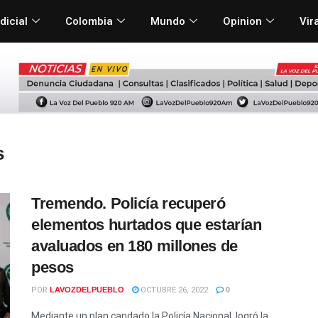
dicial
Colombia
Mundo
Opinion
Vir
s
Tremendo. Policía recuperó
elementos hurtados que estarían
avaluados en 180 millones de
pesos
POR
LAVOZDELPUEBLO
OCTUBRE 26, 2022
0
Mediante un plan candado la Policía Nacional, logró la