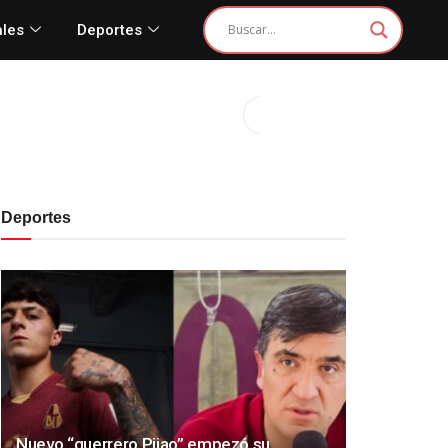
ales
Deportes
Deportes
Nuevo “guerrero Pijao” empezó su