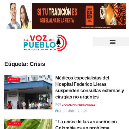
Etiqueta:
Crisis
Médicos especialistas del
IBAGUÉ
Hospital Federico Lleras
suspenden consultas externas y
cirugías no urgentes
POR
CAROLINA FERNANDEZ
SEPTIEMBRE 17, 2025
“La crisis de los arroceros en
TOLIMA
Colombia es un problema