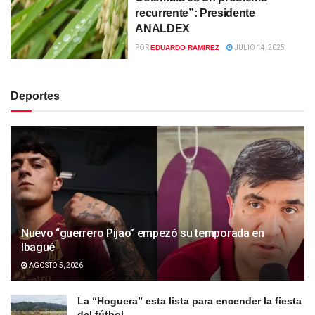
recurrente”: Presidente
ANALDEX
POR
EDUARDO RAMIREZ
JULIO 14, 2025
Deportes
Nuevo “guerrero Pijao” empezó su temporada en
Ibagué
AGOSTO 5, 2026
La “Hoguera” esta lista para encender la fiesta
del fútbol