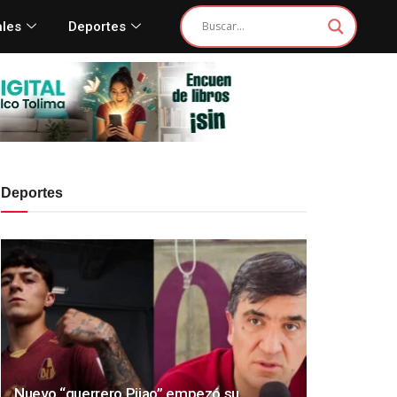
ales
Deportes
Deportes
Nuevo “guerrero Pijao” empezó su