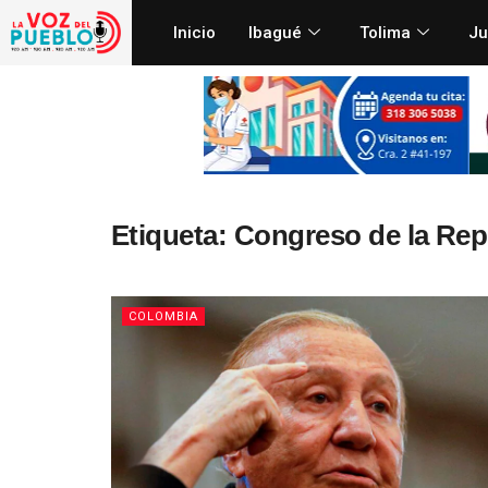
Inicio
Ibagué
Tolima
Ju
Etiqueta:
Congreso de la Rep
COLOMBIA