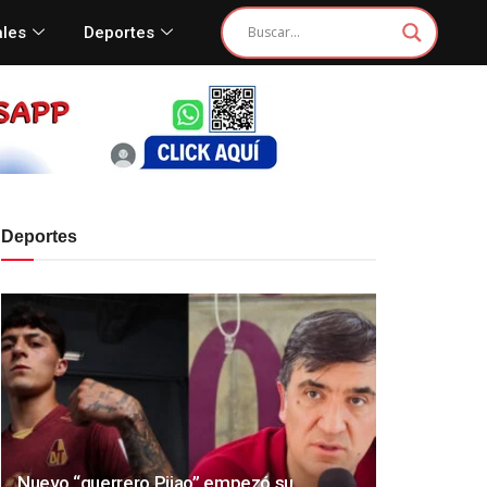
ales
Deportes
Deportes
Nuevo “guerrero Pijao” empezó su