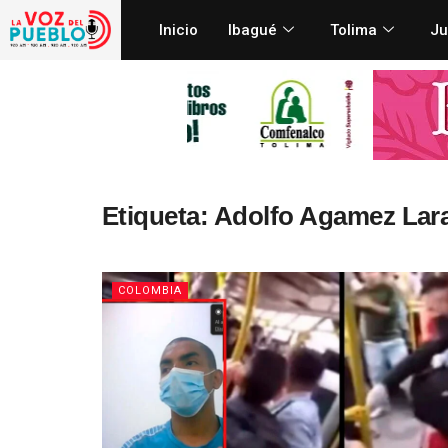
Inicio
Ibagué
Tolima
Ju
Etiqueta:
Adolfo Agamez Lar
COLOMBIA