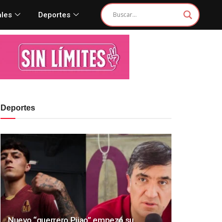
ales
Deportes
Deportes
Nuevo “guerrero Pijao” empezó su