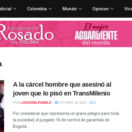
dicial
Colombia
Mundo
Opinion
Vir
a
A la cárcel hombre que asesinó al
joven que lo pisó en TransMilenio
POR
LAVOZDELPUEBLO
OCTUBRE 18, 2022
0
Por considerar que representa un grave peligro para toda
la sociedad, el juzgado 16 de control de garantías de
Bogotá ...