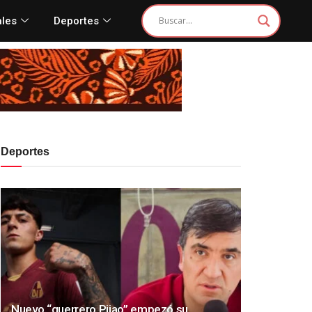
ales
Deportes
Deportes
Nuevo “guerrero Pijao” empezó su