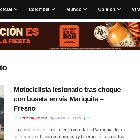
dicial
Colombia
Mundo
Opinion
Vir
to
Motociclista lesionado tras choque
con buseta en vía Mariquita –
Fresno
POR
YEISON LOPEZ
MARZO 28, 2026
0
Un accidente de tránsito en la vereda La Parroquia dejó a
un motociclista con contusiones y laceraciones, mientras