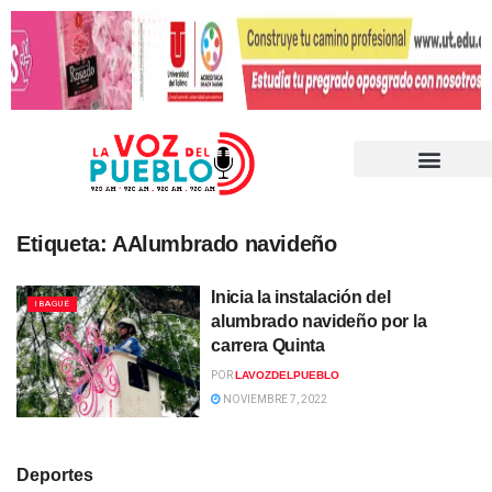
Etiqueta:
AAlumbrado navideño
Inicia la instalación del
IBAGUÉ
alumbrado navideño por la
carrera Quinta
POR
LAVOZDELPUEBLO
NOVIEMBRE 7, 2022
Deportes