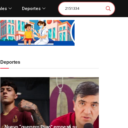
ales
Deportes
Deportes
Nuevo “guerrero Pijao” empezó su